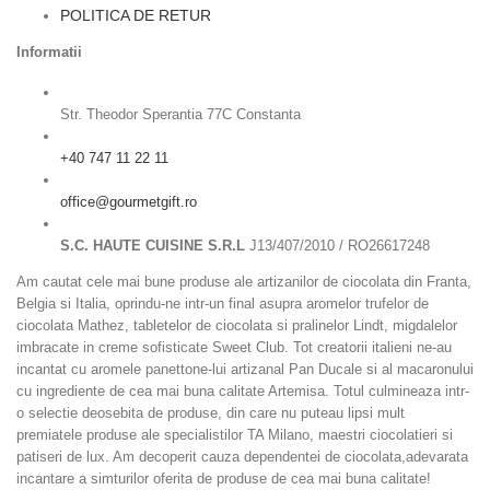
POLITICA DE RETUR
Informatii
Str. Theodor Sperantia 77C Constanta
+40 747 11 22 11
office@gourmetgift.ro
S.C. HAUTE CUISINE S.R.L
J13/407/2010 / RO26617248
Am cautat cele mai bune produse ale artizanilor de ciocolata din Franta,
Belgia si Italia, oprindu-ne intr-un final asupra aromelor trufelor de
ciocolata Mathez, tabletelor de ciocolata si pralinelor Lindt, migdalelor
imbracate in creme sofisticate Sweet Club. Tot creatorii italieni ne-au
incantat cu aromele panettone-lui artizanal Pan Ducale si al macaronului
cu ingrediente de cea mai buna calitate Artemisa. Totul culmineaza intr-
o selectie deosebita de produse, din care nu puteau lipsi mult
premiatele produse ale specialistilor TA Milano, maestri ciocolatieri si
patiseri de lux. Am decoperit cauza dependentei de ciocolata,adevarata
incantare a simturilor oferita de produse de cea mai buna calitate!