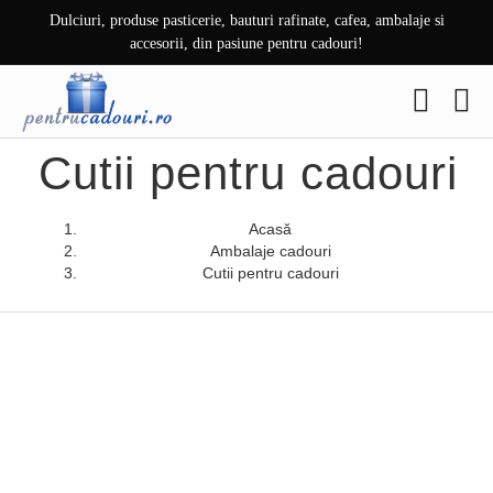
Skip
Dulciuri, produse pasticerie, bauturi rafinate, cafea, ambalaje si
to
accesorii, din pasiune pentru cadouri!
content
Cutii pentru cadouri
Acasă
Ambalaje cadouri
Cutii pentru cadouri