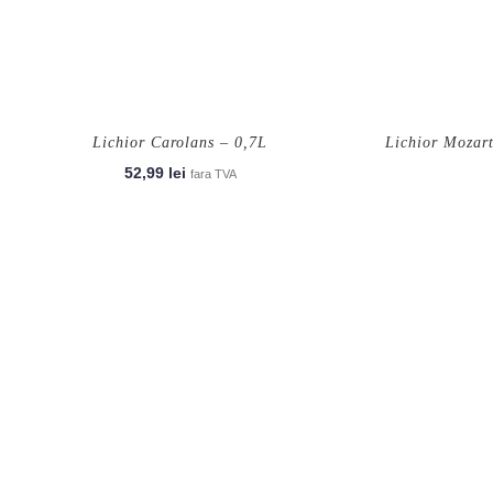
Lichior Carolans – 0,7L
Lichior Mozar
52,99
lei
fara TVA