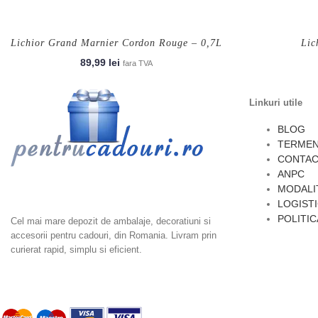
Lichior Grand Marnier Cordon Rouge – 0,7L
Lic
89,99
lei
fara TVA
Linkuri utile
BLOG
TERMENI
CONTA
ANPC
Ambalaje cadouri, Accesorii Cadouri, Ambalaje
MODALIT
Flori, Dulciuri si Epicerie, Home & Deco
LOGIST
POLITIC
Cel mai mare depozit de ambalaje, decoratiuni si
accesorii pentru cadouri, din Romania. Livram prin
curierat rapid, simplu si eficient.