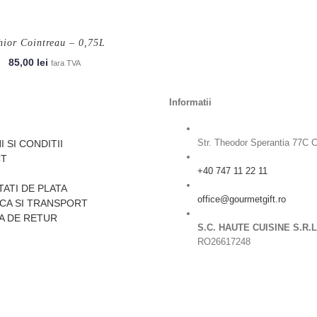
hior Cointreau – 0,75L
85,00
lei
fara TVA
Informatii
Str. Theodor Sperantia 77C 
 SI CONDITII
CT
+40 747 11 22 11
ATI DE PLATA
office@gourmetgift.ro
ICA SI TRANSPORT
A DE RETUR
S.C. HAUTE CUISINE S.R.L
RO26617248