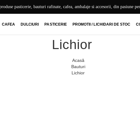
produse pasticerie, bauturi rafinate, cafea, ambalaje si accesorii, din pasiune pe
CAFEA
DULCIURI
PASTICERIE
PROMOTII / LICHIDARI DE STOC
C
Lichior
Acasă
Bauturi
Lichior