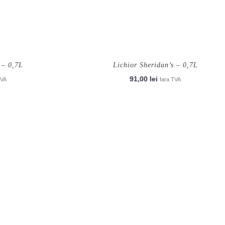
 – 0,7L
Lichior Sheridan’s – 0,7L
91,00
lei
TVA
fara TVA