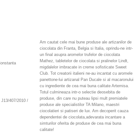
Am cautat cele mai bune produse ale artizanilor de
ciocolata din Franta, Belgia si Italia, oprindu-ne intr-
un final asupra aromelor trufelor de ciocolata
Mathez, tabletelor de ciocolata si pralinelor Lindt,
Constanta
migdalelor imbracate in creme sofisticate Sweet
Club. Tot creatorii italieni ne-au incantat cu aromele
panettone-lui artizanal Pan Ducale si al macaronului
cu ingrediente de cea mai buna calitate Artemisa.
Totul culmineaza intr-o selectie deosebita de
produse, din care nu puteau lipsi mult premiatele
J13/407/2010 /
produse ale specialistilor TA Milano, maestri
ciocolatieri si patiseri de lux. Am decoperit cauza
dependentei de ciocolata,adevarata incantare a
simturilor oferita de produse de cea mai buna
calitate!