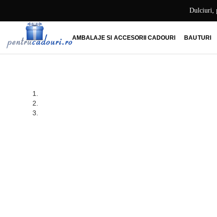
Skip
Dulciuri, 
to
content
AMBALAJE SI ACCESORII CADOURI
BAUTURI