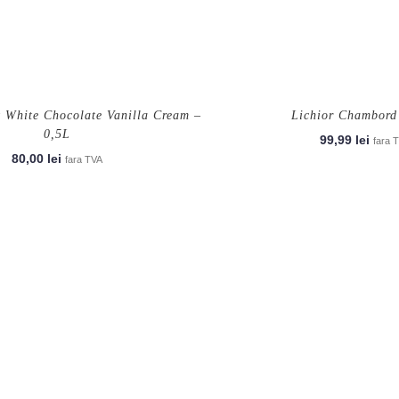
t White Chocolate Vanilla Cream –
Lichior Chambord
0,5L
99,99
lei
fara 
80,00
lei
fara TVA