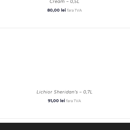
Cream – 0,5L
80,00
lei
fara TVA
Lichior Sheridan’s – 0,7L
91,00
lei
fara TVA