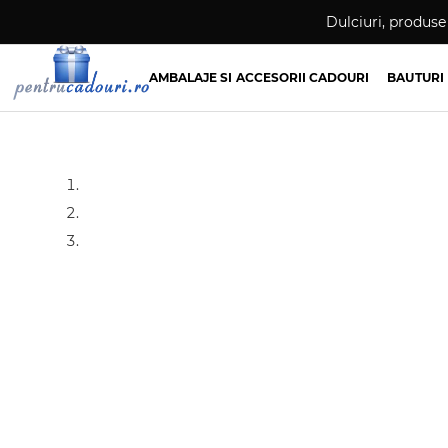
Skip
Dulciuri, produse 
to
content
AMBALAJE SI ACCESORII CADOURI
BAUTURI