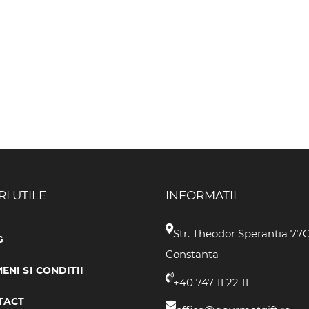
RI UTILE
INFORMATII
Str. Theodor Sperantia 77
G
Constanta
ENI SI CONDITII
+40 747 11 22 11
TACT