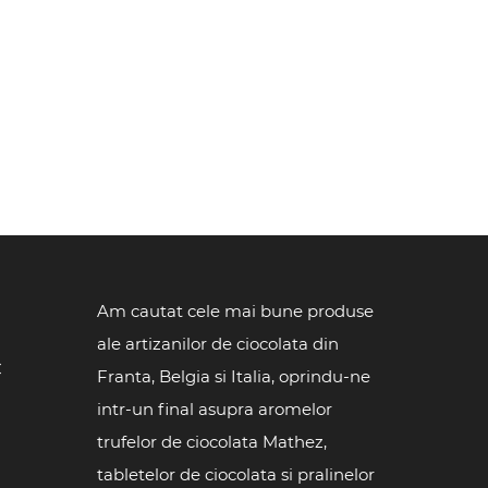
Am cautat cele mai bune produse
ale artizanilor de ciocolata din
C
Franta, Belgia si Italia, oprindu-ne
intr-un final asupra aromelor
trufelor de ciocolata Mathez,
tabletelor de ciocolata si pralinelor