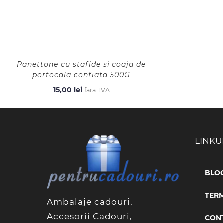
Panettone cu stafide si coaja de
portocala confiata 500G
15,00
lei
fara TVA
LINKU
BLO
TERM
Ambalaje cadouri,
Accesorii Cadouri,
CON