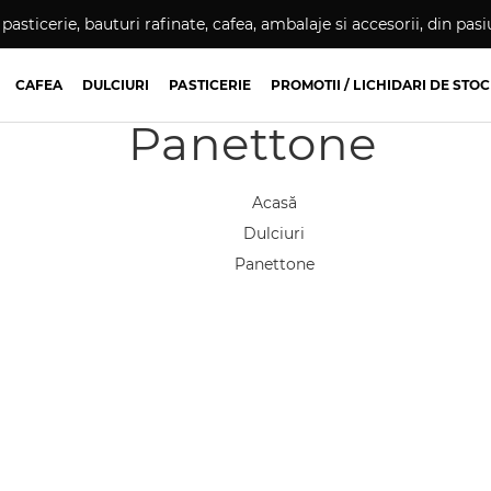
pasticerie, bauturi rafinate, cafea, ambalaje si accesorii, din pa
CAFEA
DULCIURI
PASTICERIE
PROMOTII / LICHIDARI DE STOC
Panettone
Acasă
Dulciuri
Panettone