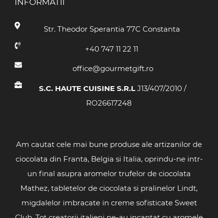
INFORMATII
Str. Theodor Sperantia 77C Constanta
+40 747 11 22 11
office@gourmetgift.ro
S.C. HAUTE CUISINE S.R.L
J13/407/2010 /
RO26617248
Am cautat cele mai bune produse ale artizanilor de
ciocolata din Franta, Belgia si Italia, oprindu-ne intr-
un final asupra aromelor trufelor de ciocolata
Mathez, tabletelor de ciocolata si pralinelor Lindt,
migdalelor imbracate in creme sofisticate Sweet
Club. Tot creatorii italieni ne-au incantat cu aromele