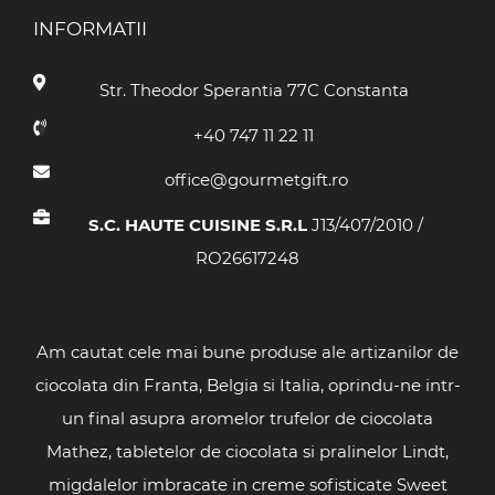
INFORMATII
Str. Theodor Sperantia 77C Constanta
+40 747 11 22 11
office@gourmetgift.ro
S.C. HAUTE CUISINE S.R.L
J13/407/2010 /
RO26617248
Am cautat cele mai bune produse ale artizanilor de
ciocolata din Franta, Belgia si Italia, oprindu-ne intr-
un final asupra aromelor trufelor de ciocolata
Mathez, tabletelor de ciocolata si pralinelor Lindt,
migdalelor imbracate in creme sofisticate Sweet