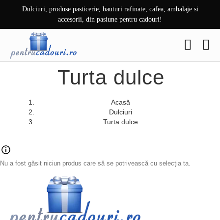
Skip
Dulciuri, produse pasticerie, bauturi rafinate, cafea, ambalaje si
to
accesorii, din pasiune pentru cadouri!
content
Turta dulce
Acasă
Dulciuri
Turta dulce
Nu a fost găsit niciun produs care să se potrivească cu selecția ta.