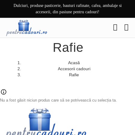
Skip
Dulciuri, produse pasticerie, bauturi rafinate, cafea, ambalaje si
to
accesorii, din pasiune pentru cadouri!
content
Rafie
Acasă
Accesorii cadouri
Rafie
Nu a fost găsit niciun produs care să se potrivească cu selecția ta.