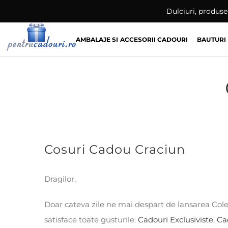
Skip
Dulciuri, produse 
to
content
AMBALAJE SI ACCESORII CADOURI
BAUTURI
Cosuri Cadou Craciun
Dragilor,
Doar cateva zile ne mai despart de lansarea Cole
satisface toate gusturile:
Cadouri Exclusiviste
,
Ca