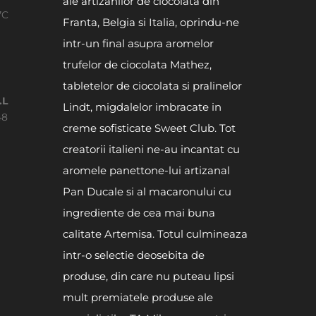
ale artizanilor de ciocolata din
7C
Franta, Belgia si Italia, oprindu-ne
intr-un final asupra aromelor
trufelor de ciocolata Mathez,
tabletelor de ciocolata si pralinelor
.L
Lindt, migdalelor imbracate in
48
creme sofisticate Sweet Club. Tot
creatorii italieni ne-au incantat cu
aromele panettone-lui artizanal
Pan Ducale si al macaronului cu
ingrediente de cea mai buna
calitate Artemisa. Totul culmineaza
intr-o selectie deosebita de
produse, din care nu puteau lipsi
mult premiatele produse ale