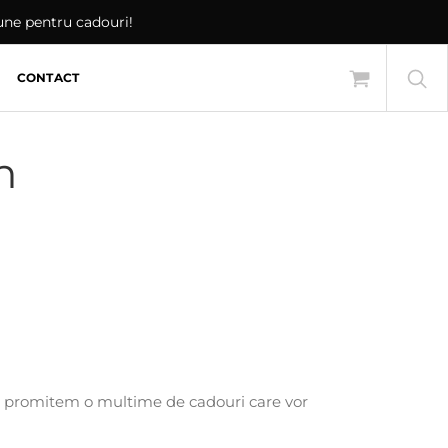
iune pentru cadouri!
CONTACT
n
a promitem o multime de cadouri care vor