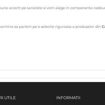
pune accent pe sanatate si vom alege in componenta cadouri
etermina sa pariem pe o selectie riguroasa a produselor din
C
RI UTILE
INFORMATII