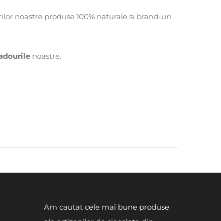
lor noastre produse 100% naturale si brand-uri
adourile
noastre.
Am cautat cele mai bune produse