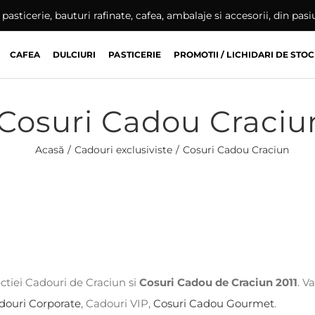
pasticerie, bauturi rafinate, cafea, ambalaje si accesorii, din pas
CAFEA
DULCIURI
PASTICERIE
PROMOTII / LICHIDARI DE STOC
Cosuri Cadou Craciu
Acasă
Cadouri exclusiviste
Cosuri Cadou Craciun
ctiei Cadouri de Craciun si
Cosuri Cadou de Craciun 2011
. V
douri Corporate
, Cadouri VIP,
Cosuri Cadou Gourmet
.