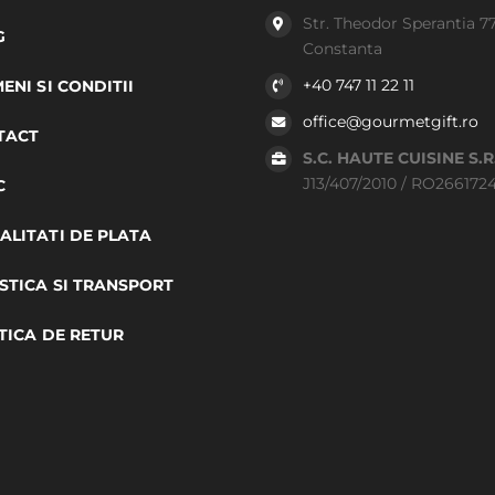
Str. Theodor Sperantia 7
G
Constanta
+40 747 11 22 11
ENI SI CONDITII
office@gourmetgift.ro
TACT
S.C. HAUTE CUISINE S.R
J13/407/2010 / RO266172
C
LITATI DE PLATA
STICA SI TRANSPORT
TICA DE RETUR