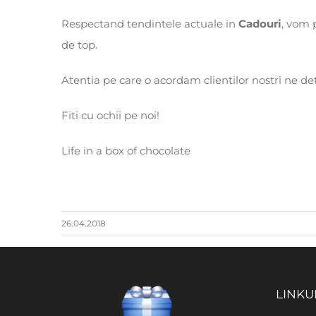
Respectand tendintele actuale in
Cadouri
, vom 
de top.
Atentia pe care o acordam clientilor nostri ne d
Fiti cu ochii pe noi!
Life in a box of chocolate
26.04.2018
LINKU