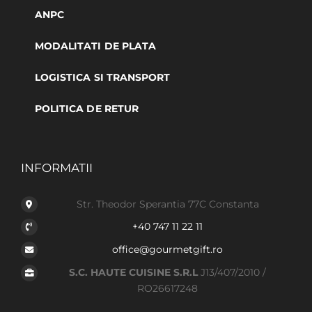
ANPC
MODALITATI DE PLATA
LOGISTICA SI TRANSPORT
POLITICA DE RETUR
INFORMATII
Str. Theodor Sperantia 77C Constanta
+40 747 11 22 11
office@gourmetgift.ro
S.C. HAUTE CUISINE S.R.L
J13/407/2010 /
RO26617248