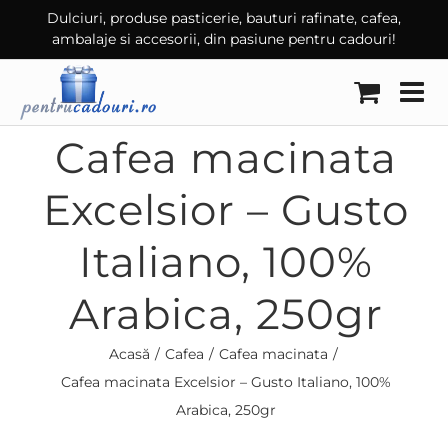
Skip
Dulciuri, produse pasticerie, bauturi rafinate, cafea,
ambalaje si accesorii, din pasiune pentru cadouri!
to
content
Cafea macinata
Excelsior – Gusto
Italiano, 100%
Arabica, 250gr
Acasă
Cafea
Cafea macinata
Cafea macinata Excelsior – Gusto Italiano, 100%
Arabica, 250gr