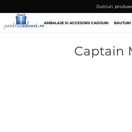
Skip
Dulciuri, produse 
to
content
AMBALAJE SI ACCESORII CADOURI
BAUTURI
Captain 