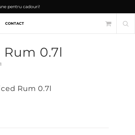
iune pentru cadouri!
CONTACT
 Rum 0.7l
l
iced Rum 0.7l