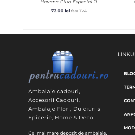
Havana Club Especial 1l
72,00
lei
fara TVA
LINKU
BLO
TERM
Ambalaje cadouri,
Accesorii Cadouri,
CON
Ambalaje Flori, Dulciuri si
ANP
Epicerie, Home & Deco
MODA
Cel mai mare depozit de ambalaje,