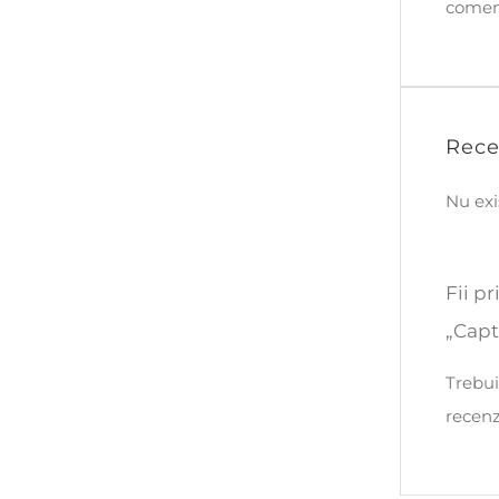
comen
Rece
Nu exi
Fii p
„Capt
Trebui
recenz