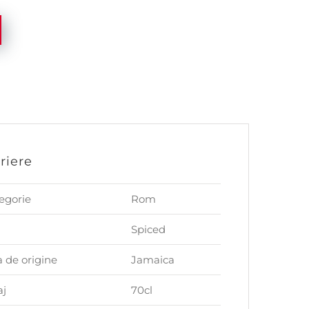
riere
egorie
Rom
Spiced
a de origine
Jamaica
aj
70cl