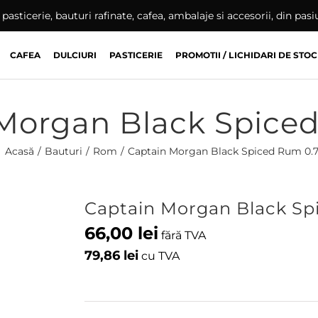
pasticerie, bauturi rafinate, cafea, ambalaje si accesorii, din pas
CAFEA
DULCIURI
PASTICERIE
PROMOTII / LICHIDARI DE STOC
Morgan Black Spiced
Acasă
Bauturi
Rom
Captain Morgan Black Spiced Rum 0.7
Captain Morgan Black Sp
66,00
lei
fără TVA
79,86
lei
cu TVA