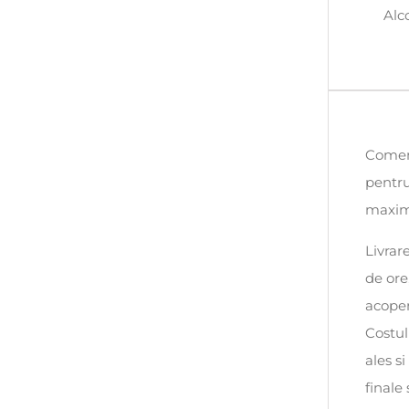
Alc
Comenz
pentru
maxim 
Livrar
de ore
acoper
Costul
ales s
finale