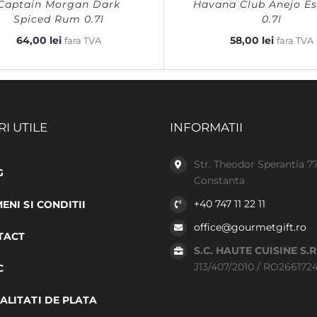
Captain Morgan Dark
Havana Club Anejo Es
Spiced Rum 0.7l
0.7l
64,00
lei
58,00
lei
fara TVA
fara TVA
RI UTILE
INFORMATII
Str. Theodor Sperantia 7
G
Constanta
+40 747 11 22 11
ENI SI CONDITII
office@gourmetgift.ro
TACT
S.C. HAUTE CUISINE S.R
J13/407/2010 / RO266172
C
LITATI DE PLATA