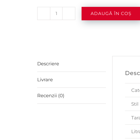
ADAUGĂ ÎN COȘ
Cantitate
Captain
Morgan
Black
Spiced
Descriere
Rum
Desc
0.7l
Livrare
Cat
Recenzii (0)
Stil
Tar
Litr