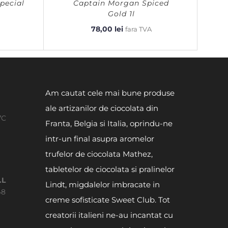
pecial
Captain Morgan Spiced
Gold 1l
78,00
lei
fara TVA
Am cautat cele mai bune produse
ale artizanilor de ciocolata din
7C
Franta, Belgia si Italia, oprindu-ne
intr-un final asupra aromelor
trufelor de ciocolata Mathez,
tabletelor de ciocolata si pralinelor
.L
Lindt, migdalelor imbracate in
48
creme sofisticate Sweet Club. Tot
creatorii italieni ne-au incantat cu