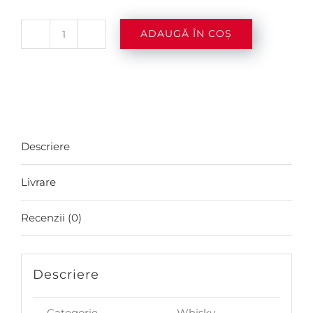
ADAUGĂ ÎN COȘ
Cantitate
Chivas
Regal
Mizunara
0.7l
Descriere
Livrare
Recenzii (0)
Descriere
Categorie
Whisky