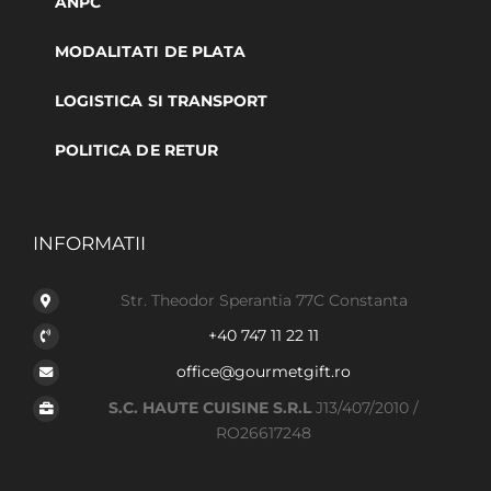
ANPC
MODALITATI DE PLATA
LOGISTICA SI TRANSPORT
POLITICA DE RETUR
INFORMATII
Str. Theodor Sperantia 77C Constanta
+40 747 11 22 11
office@gourmetgift.ro
S.C. HAUTE CUISINE S.R.L
J13/407/2010 /
RO26617248