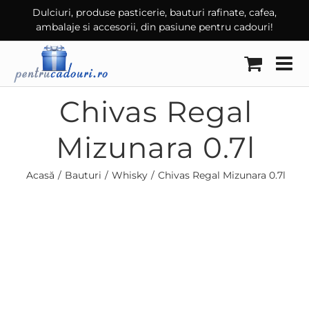
Skip
Dulciuri, produse pasticerie, bauturi rafinate, cafea,
ambalaje si accesorii, din pasiune pentru cadouri!
to
content
Chivas Regal
Mizunara 0.7l
Acasă
Bauturi
Whisky
Chivas Regal Mizunara 0.7l