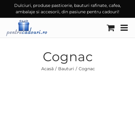
Skip
Dulciuri, produse pasticerie, bauturi rafinate, cafea,
ambalaje si accesorii, din pasiune pentru cadouri!
to
content
Cognac
Acasă
Bauturi
Cognac