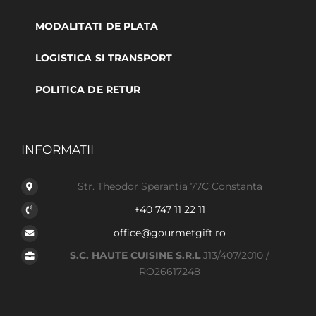
MODALITATI DE PLATA
LOGISTICA SI TRANSPORT
POLITICA DE RETUR
INFORMATII
Str. Theodor Sperantia 77C Constanta
+40 747 11 22 11
office@gourmetgift.ro
S.C. HAUTE CUISINE S.R.L
J13/407/2010 /
RO26617248