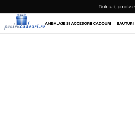
Skip
Dulciuri, produse 
to
content
AMBALAJE SI ACCESORII CADOURI
BAUTURI