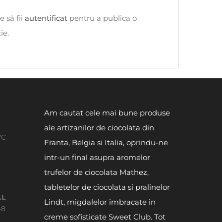
e să fii
autentificat
pentru a publica o
ie.
Am cautat cele mai bune produse
ale artizanilor de ciocolata din
7C
Franta, Belgia si Italia, oprindu-ne
intr-un final asupra aromelor
trufelor de ciocolata Mathez,
tabletelor de ciocolata si pralinelor
.L
Lindt, migdalelor imbracate in
48
creme sofisticate Sweet Club. Tot