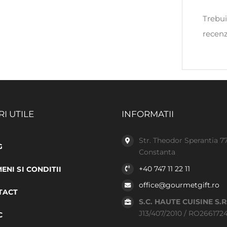
Trebui
recenz
RI UTILE
INFORMATII
Str. Theodor Sperantia 7
G
Constanta
+40 747 11 22 11
ENI SI CONDITII
office@gourmetgift.ro
TACT
S.C. HAUTE CUISINE S.R
J13/407/2010 / RO266172
C