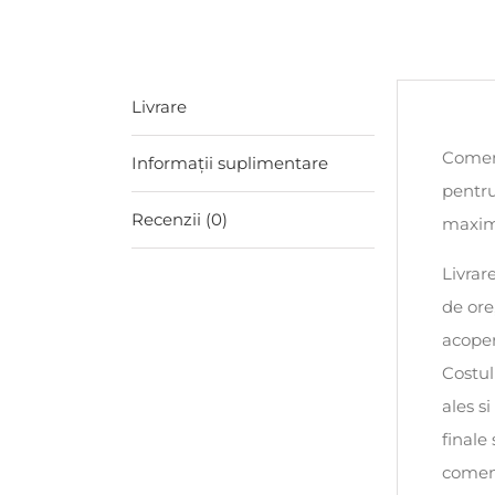
Livrare
Comenz
Informații suplimentare
pentru
Recenzii (0)
maxim 
Livrar
de ore
acoper
Costul
ales s
finale
comen