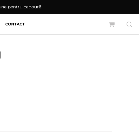
iune pentru cadouri!
CONTACT
g