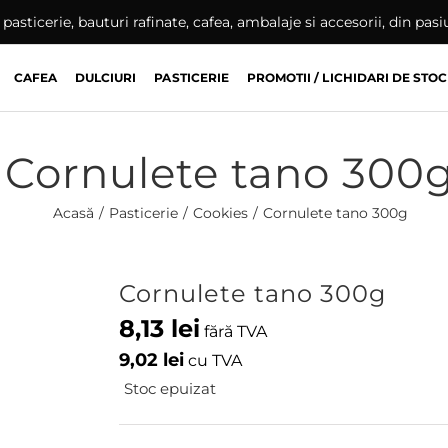
pasticerie, bauturi rafinate, cafea, ambalaje si accesorii, din pas
CAFEA
DULCIURI
PASTICERIE
PROMOTII / LICHIDARI DE STOC
Cornulete tano 300
Acasă
Pasticerie
Cookies
Cornulete tano 300g
Cornulete tano 300g
8,13
lei
fără TVA
9,02
lei
cu TVA
Stoc epuizat