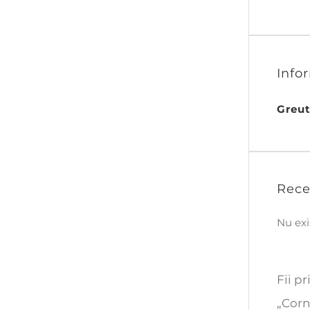
Info
Greu
Rece
Nu exi
Fii p
„Corn