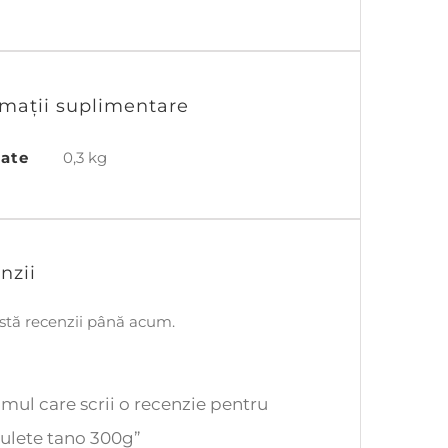
rmații suplimentare
tate
0,3 kg
nzii
stă recenzii până acum.
rimul care scrii o recenzie pentru
ulete tano 300g”