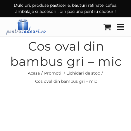
Skip
Dulciuri, produse pasticerie, bauturi rafinate, cafea,
ambalaje si accesorii, din pasiune pentru cadouri!
to
content
Cos oval din
bambus gri – mic
Acasă
Promotii / Lichidari de stoc
Cos oval din bambus gri – mic