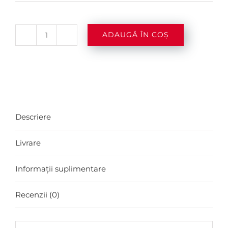
ADAUGĂ ÎN COȘ
Cantitate
Cos
oval
din
bambus
Descriere
gri
-
Livrare
mic
Informații suplimentare
Recenzii (0)