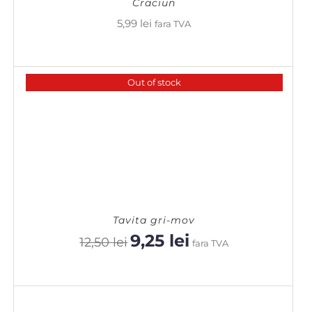
Craciun
5,99
lei
fara TVA
Out of stock
Tavita gri-mov
9,25
lei
Prețul
Prețul
12,50
lei
fara TVA
inițial
curent
a
este:
fost:
9,25 lei.
12,50 lei.