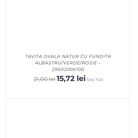
TAVITA OVALA NATUR CU FUNDITA
ALBASTRU/VERDE/ROSIE –
290X200X100
15,72
lei
Prețul
Prețul
21,00
lei
fara TVA
inițial
curent
a
este:
fost:
15,72 lei.
21,00 lei.