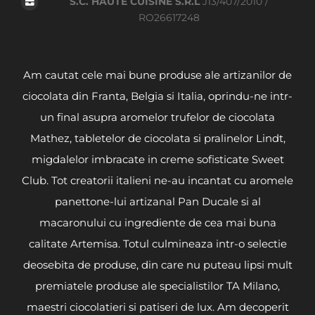
S.C. HAUTE CUISINE S.R.L
J13/407/2010 /
RO26617248
Am cautat cele mai bune produse ale artizanilor de
ciocolata din Franta, Belgia si Italia, oprindu-ne intr-
un final asupra aromelor trufelor de ciocolata
Mathez, tabletelor de ciocolata si pralinelor Lindt,
migdalelor imbracate in creme sofisticate Sweet
Club. Tot creatorii italieni ne-au incantat cu aromele
panettone-lui artizanal Pan Ducale si al
macaronului cu ingrediente de cea mai buna
calitate Artemisa. Totul culmineaza intr-o selectie
deosebita de produse, din care nu puteau lipsi mult
premiatele produse ale specialistilor TA Milano,
maestri ciocolatieri si patiseri de lux. Am decoperit