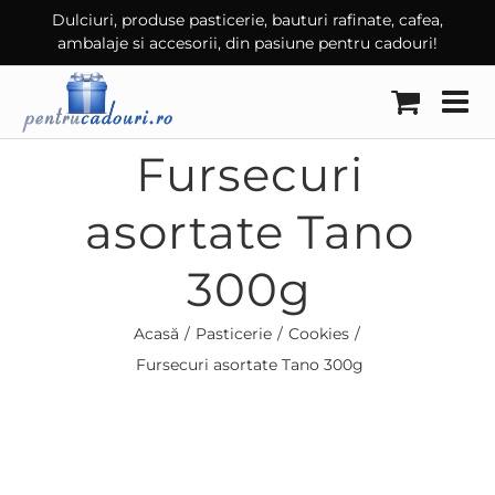
Skip
Dulciuri, produse pasticerie, bauturi rafinate, cafea,
ambalaje si accesorii, din pasiune pentru cadouri!
to
content
Fursecuri
asortate Tano
300g
Acasă
Pasticerie
Cookies
Fursecuri asortate Tano 300g