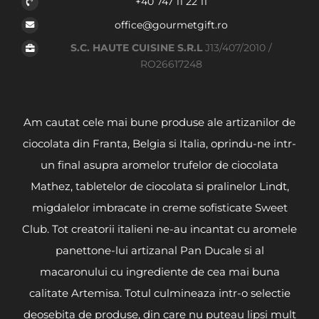
+40 747 11 22 11
office@gourmetgift.ro
S.C. HAUTE CUISINE S.R.L
J13/407/2010 /
RO26617248
Am cautat cele mai bune produse ale artizanilor de
ciocolata din Franta, Belgia si Italia, oprindu-ne intr-
un final asupra aromelor trufelor de ciocolata
Mathez, tabletelor de ciocolata si pralinelor Lindt,
migdalelor imbracate in creme sofisticate Sweet
Club. Tot creatorii italieni ne-au incantat cu aromele
panettone-lui artizanal Pan Ducale si al
macaronului cu ingrediente de cea mai buna
calitate Artemisa. Totul culmineaza intr-o selectie
deosebita de produse, din care nu puteau lipsi mult