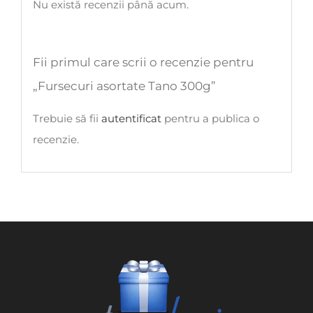
Nu există recenzii până acum.
Fii primul care scrii o recenzie pentru
„Fursecuri asortate Tano 300g”
Trebuie să fii
autentificat
pentru a publica o
recenzie.