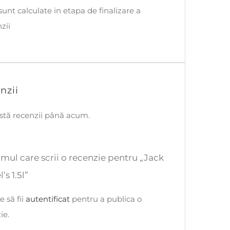
 sunt calculate in etapa de finalizare a
zii
nzii
stă recenzii până acum.
rimul care scrii o recenzie pentru „Jack
’s 1.5l”
e să fii
autentificat
pentru a publica o
ie.