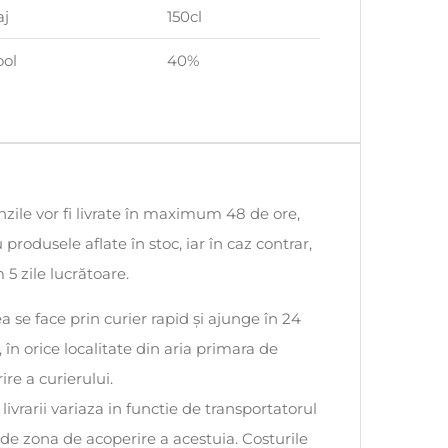
aj
150cl
ool
40%
ile vor fi livrate în maximum 48 de ore,
 produsele aflate în stoc, iar în caz contrar,
5 zile lucrătoare.
ea se face prin curier rapid și ajunge în 24
, în orice localitate din aria primara de
ire a curierului.
 livrarii variaza in functie de transportatorul
i de zona de acoperire a acestuia. Costurile