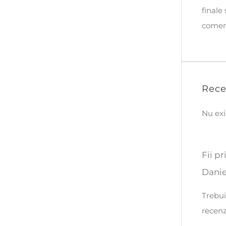
finale
comen
Rece
Nu exi
Fii p
Daniel
Trebui
recenz