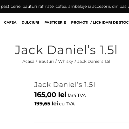
pasticerie, bauturi rafinate, cafea, ambalaje si accesorii, din pas
CAFEA
DULCIURI
PASTICERIE
PROMOTII / LICHIDARI DE STOC
Jack Daniel’s 1.5l
Acasă
Bauturi
Whisky
Jack Daniel’s 1.5l
Jack Daniel’s 1.5l
165,00
lei
fără TVA
199,65
lei
cu TVA