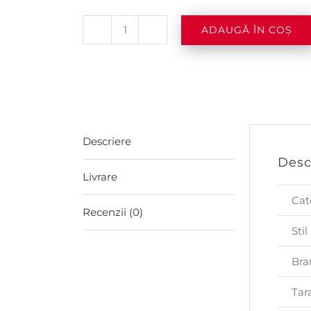
ADAUGĂ ÎN COȘ
Cantitate
Jack
Daniel’s
1.5l
Descriere
Desc
Livrare
Cat
Recenzii (0)
Stil
Bra
Tar