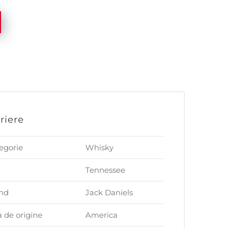
riere
egorie
Whisky
Tennessee
nd
Jack Daniels
a de origine
America