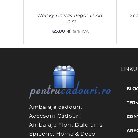
Whisky Chivas Regal 12 Ani
Sco
– 0,5L
65,00
lei
fara TVA
LINKU
BLO
TERM
Ambalaje cadouri,
Accesorii Cadouri,
CON
Ambalaje Flori, Dulciuri si
ANP
Epicerie, Home & Deco