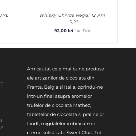
0,7L
Whisky Chivas Regal 12 Ani
– 0,7L
92,00
lei
fara TVA
Am cautat cele mai bune produse
ale artizanilor de ciocolata din
7C
Franta, Belgia si Italia, oprindu-ne
intr-un final asupra aromelor
trufelor de ciocolata Mathez,
tabletelor de ciocolata si pralinelor
.L
Lindt, migdalelor imbracate in
48
creme sofisticate Sweet Club. Tot