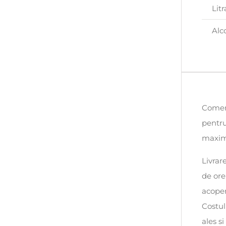
Litr
Alc
Comenz
pentru
maxim 
Livrar
de ore
acoper
Costul
ales s