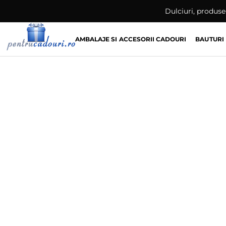
Skip
Dulciuri, produse 
to
content
AMBALAJE SI ACCESORII CADOURI
BAUTURI