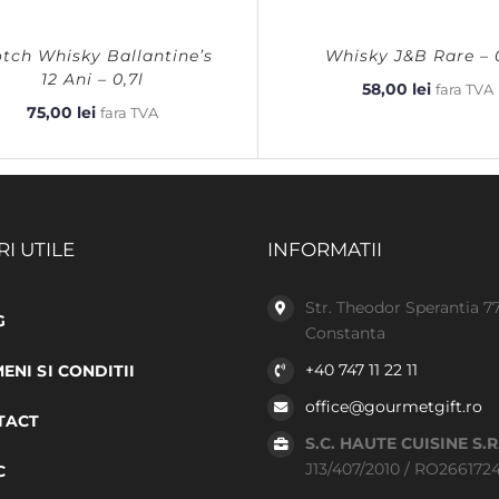
tch Whisky Ballantine’s
Whisky J&B Rare – 
12 Ani – 0,7l
58,00
lei
fara TVA
75,00
lei
fara TVA
RI UTILE
INFORMATII
Str. Theodor Sperantia 7
G
Constanta
+40 747 11 22 11
ENI SI CONDITII
office@gourmetgift.ro
TACT
S.C. HAUTE CUISINE S.R
J13/407/2010 / RO266172
C