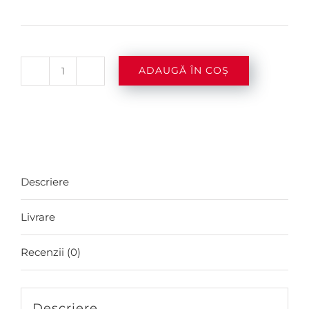
ADAUGĂ ÎN COȘ
Cantitate
Johnnie
Walker
Double
Black
Descriere
0.7l
Livrare
Recenzii (0)
Descriere