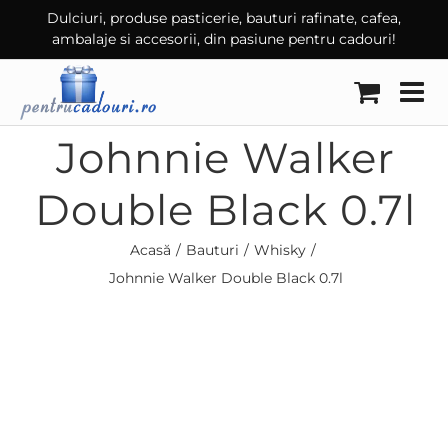
Skip
Dulciuri, produse pasticerie, bauturi rafinate, cafea,
ambalaje si accesorii, din pasiune pentru cadouri!
to
content
Johnnie Walker
Double Black 0.7l
Acasă
Bauturi
Whisky
Johnnie Walker Double Black 0.7l