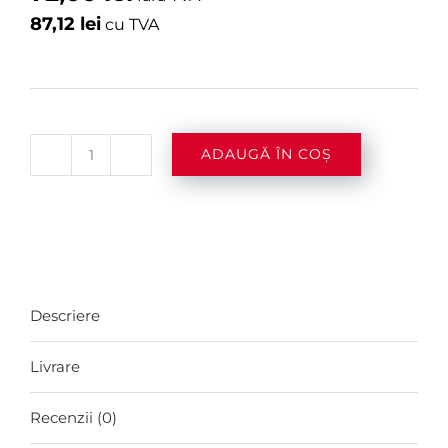
87,12
lei
cu TVA
ADAUGĂ ÎN COȘ
Cantitate
Nusa
Cana
Tropical
Island
Descriere
White
Rum
Livrare
0.7l
Recenzii (0)