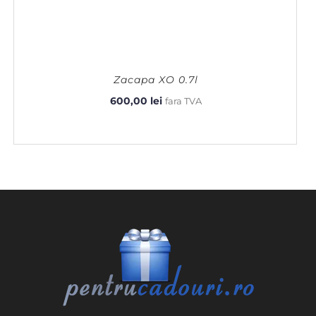
Zacapa XO 0.7l
600,00
lei
fara TVA