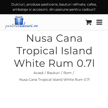
Skip
Dulciuri, produse pasticerie, bauturi rafinate, cafea,
ambalaje si accesorii, din pasiune pentru cadouri!
to
content
Nusa Cana
Tropical Island
White Rum 0.7l
Acasă
Bauturi
Rom
Nusa Cana Tropical Island White Rum 0.7l