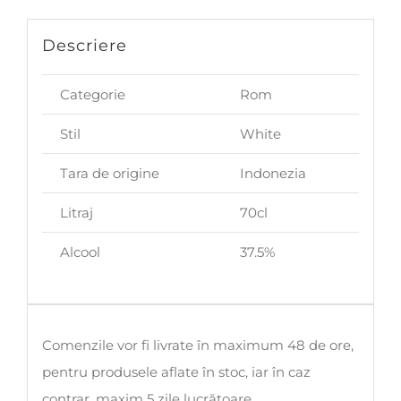
Descriere
Categorie
Rom
Stil
White
Tara de origine
Indonezia
Litraj
70cl
Alcool
37.5%
Comenzile vor fi livrate în maximum 48 de ore,
pentru produsele aflate în stoc, iar în caz
contrar, maxim 5 zile lucrătoare.