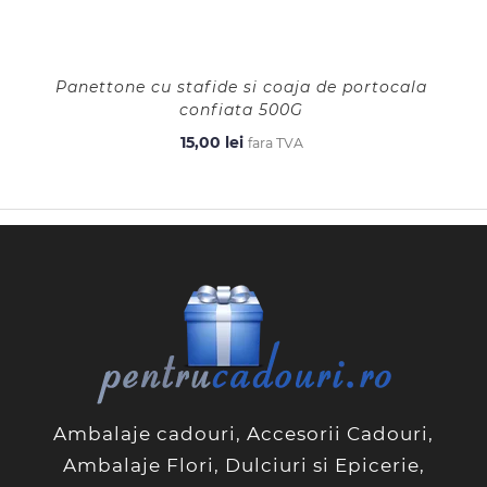
Panettone cu stafide si coaja de portocala
confiata 500G
15,00
lei
fara TVA
Ambalaje cadouri, Accesorii Cadouri,
Ambalaje Flori, Dulciuri si Epicerie,