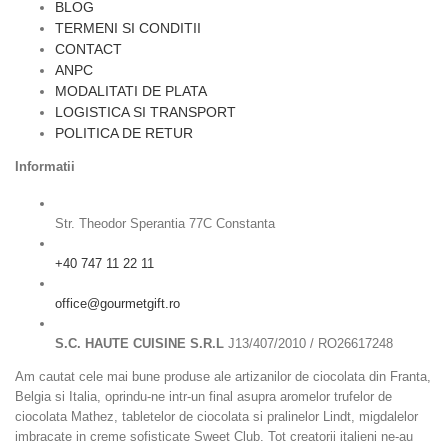
BLOG
TERMENI SI CONDITII
CONTACT
ANPC
MODALITATI DE PLATA
LOGISTICA SI TRANSPORT
POLITICA DE RETUR
Informatii
Str. Theodor Sperantia 77C Constanta
+40 747 11 22 11
office@gourmetgift.ro
S.C. HAUTE CUISINE S.R.L
J13/407/2010 / RO26617248
Am cautat cele mai bune produse ale artizanilor de ciocolata din Franta,
Belgia si Italia, oprindu-ne intr-un final asupra aromelor trufelor de
ciocolata Mathez, tabletelor de ciocolata si pralinelor Lindt, migdalelor
imbracate in creme sofisticate Sweet Club. Tot creatorii italieni ne-au