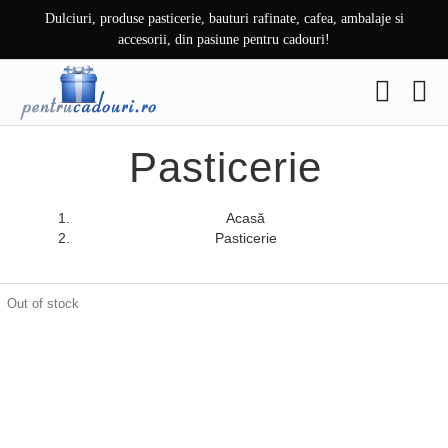
Skip
Dulciuri, produse pasticerie, bauturi rafinate, cafea, ambalaje si
to
accesorii, din pasiune pentru cadouri!
content
Pasticerie
Acasă
Pasticerie
Out of stock