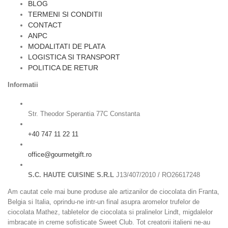
BLOG
TERMENI SI CONDITII
CONTACT
ANPC
MODALITATI DE PLATA
LOGISTICA SI TRANSPORT
POLITICA DE RETUR
Informatii
Str. Theodor Sperantia 77C Constanta
+40 747 11 22 11
office@gourmetgift.ro
S.C. HAUTE CUISINE S.R.L
J13/407/2010 / RO26617248
Am cautat cele mai bune produse ale artizanilor de ciocolata din Franta,
Belgia si Italia, oprindu-ne intr-un final asupra aromelor trufelor de
ciocolata Mathez, tabletelor de ciocolata si pralinelor Lindt, migdalelor
imbracate in creme sofisticate Sweet Club. Tot creatorii italieni ne-au