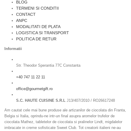
BLOG
TERMENI SI CONDITII
CONTACT
ANPC
MODALITATI DE PLATA
LOGISTICA SI TRANSPORT
POLITICA DE RETUR
Informatii
Str. Theodor Sperantia 77C Constanta
+40 747 11 22 11
office@gourmetgift.ro
S.C. HAUTE CUISINE S.R.L
J13/407/2010 / RO26617248
Am cautat cele mai bune produse ale artizanilor de ciocolata din Franta,
Belgia si Italia, oprindu-ne intr-un final asupra aromelor trufelor de
ciocolata Mathez, tabletelor de ciocolata si pralinelor Lindt, migdalelor
imbracate in creme sofisticate Sweet Club. Tot creatorii italieni ne-au