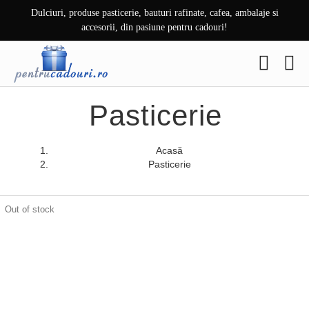
Skip
Dulciuri, produse pasticerie, bauturi rafinate, cafea, ambalaje si
to
accesorii, din pasiune pentru cadouri!
content
Pasticerie
Acasă
Pasticerie
Out of stock