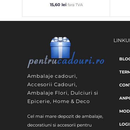
15,60
lei
fara TVA
LINKU
BLO
TERM
Ambalaje cadouri,
Accesorii Cadouri,
CON
Ambalaje Flori, Dulciuri si
ANP
Epicerie, Home & Deco
MODA
Cel mai mare depozit de ambalaje,
LOGI
decoratiuni si accesorii pentru