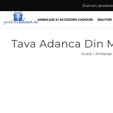
Skip
Dulciuri, produse 
to
content
AMBALAJE SI ACCESORII CADOURI
BAUTURI
Tava Adanca Din M
Acasă
Ambalaje 