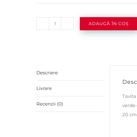
ADAUGĂ ÎN COȘ
Cantitate
Tava
Adanca
Din
Material
Descriere
Textil
Desc
Verde-
Livrare
Maro
Tavita
Marime
Recenzii (0)
verde
:
20 cm;
Mica