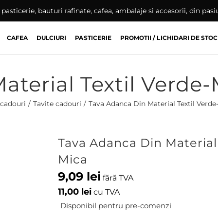
pasticerie, bauturi rafinate, cafea, ambalaje si accesorii, din pas
CAFEA
DULCIURI
PASTICERIE
PROMOTII / LICHIDARI DE STOC
aterial Textil Verde
cadouri
Tavite cadouri
Tava Adanca Din Material Textil Verd
Tava Adanca Din Material
Mica
9,09
lei
fără TVA
11,00
lei
cu TVA
Disponibil pentru pre-comenzi