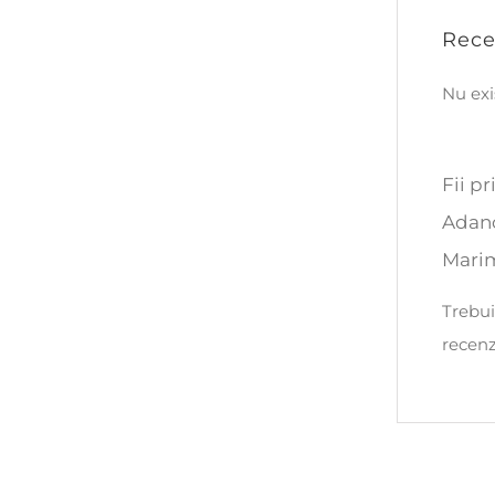
Rece
Nu exi
Fii p
Adanc
Marim
Trebui
recenz