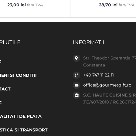
23,00
lei
28,70
lei
fara TVA
fara TVA
RI UTILE
INFORMATII
Str. Theodor Sperantia 7
G
Constanta
+40 747 11 22 11
ENI SI CONDITII
office@gourmetgift.ro
TACT
S.C. HAUTE CUISINE S.R
J13/407/2010 / RO266172
C
LITATI DE PLATA
STICA SI TRANSPORT