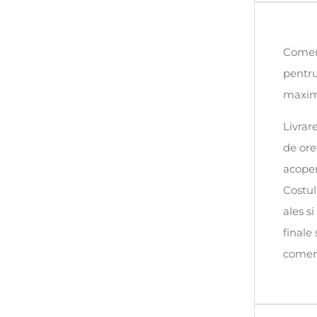
Comenz
pentru
maxim 
Livrar
de ore
acoper
Costul
ales s
finale
comen