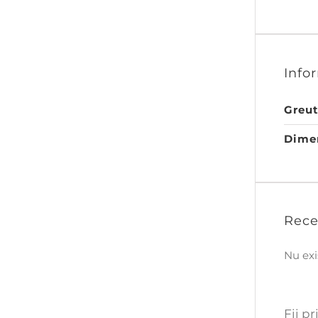
Info
Greu
Dime
Rece
Nu exi
Fii p