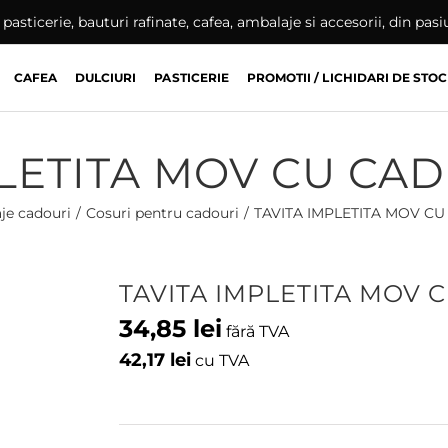
pasticerie, bauturi rafinate, cafea, ambalaje si accesorii, din pas
CAFEA
DULCIURI
PASTICERIE
PROMOTII / LICHIDARI DE STOC
PLETITA MOV CU CA
je cadouri
Cosuri pentru cadouri
TAVITA IMPLETITA MOV C
TAVITA IMPLETITA MOV 
34,85
lei
fără TVA
42,17
lei
cu TVA