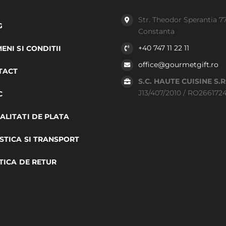
Str. Theodor Sperantia 7
G
Constanta
+40 747 11 22 11
ENI SI CONDITII
office@gourmetgift.ro
TACT
S.C. HAUTE CUISINE S.R
J13/407/2010 / RO266172
C
LITATI DE PLATA
STICA SI TRANSPORT
TICA DE RETUR