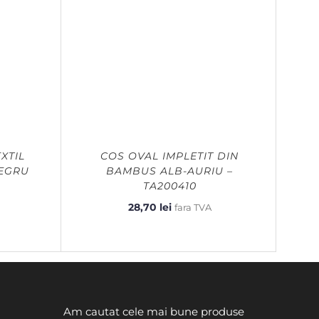
XTIL
COS OVAL IMPLETIT DIN
NEGRU
BAMBUS ALB-AURIU –
TA200410
28,70
lei
fara TVA
Am cautat cele mai bune produse