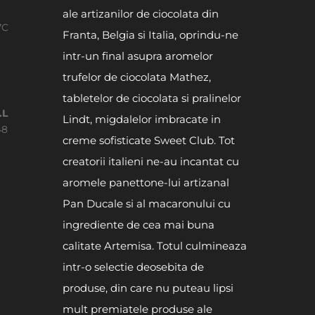
ale artizanilor de ciocolata din
7C
Franta, Belgia si Italia, oprindu-ne
intr-un final asupra aromelor
trufelor de ciocolata Mathez,
tabletelor de ciocolata si pralinelor
.L
Lindt, migdalelor imbracate in
48
creme sofisticate Sweet Club. Tot
creatorii italieni ne-au incantat cu
aromele panettone-lui artizanal
Pan Ducale si al macaronului cu
ingrediente de cea mai buna
calitate Artemisa. Totul culmineaza
intr-o selectie deosebita de
produse, din care nu puteau lipsi
mult premiatele produse ale