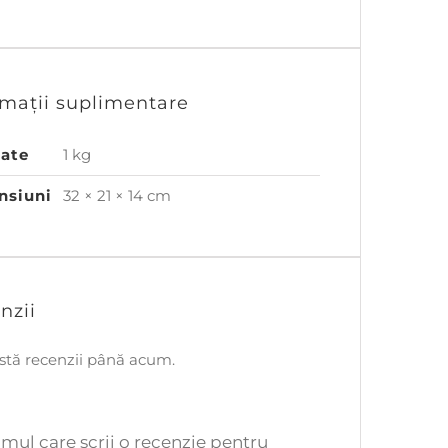
rmații suplimentare
tate
1 kg
nsiuni
32 × 21 × 14 cm
nzii
stă recenzii până acum.
rimul care scrii o recenzie pentru