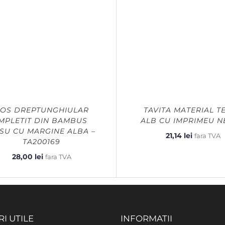
OS DREPTUNGHIULAR
TAVITA MATERIAL TE
IMPLETIT DIN BAMBUS
ALB CU IMPRIMEU 
SU CU MARGINE ALBA –
21,14
lei
fara TVA
TA200169
28,00
lei
fara TVA
RI UTILE
INFORMATII