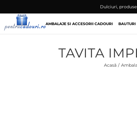
Skip
Dulciuri, produse 
to
content
AMBALAJE SI ACCESORII CADOURI
BAUTURI
TAVITA IM
Acasă
Ambala