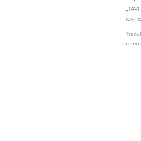
„TAV
META
Trebui
recenz