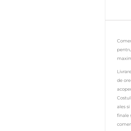
Comenz
pentru
maxim 
Livrar
de ore
acoper
Costul
ales s
finale
comen