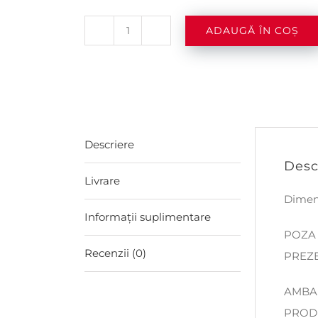
ADAUGĂ ÎN COȘ
Cantitate
TAVITA
IMPLETITA
MOV
CU
Descriere
CADRU
Desc
METALIC
Livrare
Dimen
Informații suplimentare
POZA 
Recenzii (0)
PREZ
AMBAL
PRODU