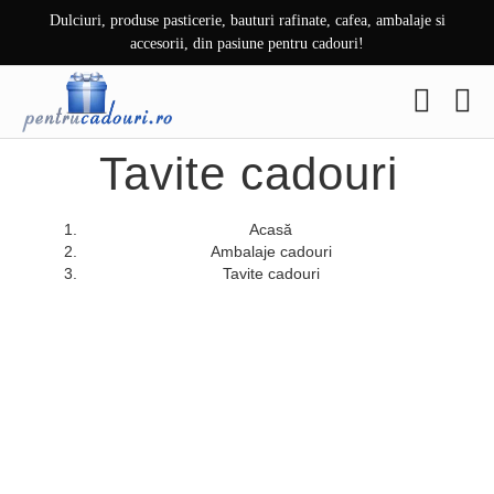
Skip
Dulciuri, produse pasticerie, bauturi rafinate, cafea, ambalaje si
to
accesorii, din pasiune pentru cadouri!
content
Tavite cadouri
Acasă
Ambalaje cadouri
Tavite cadouri