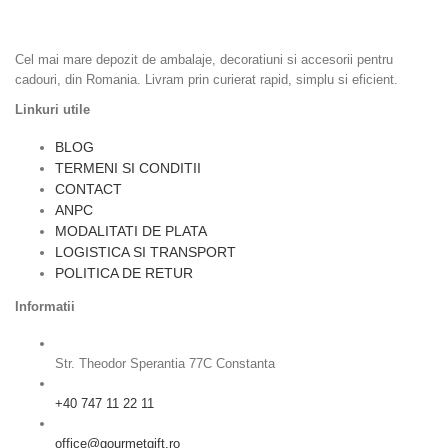
Ambalaje cadouri, Accesorii Cadouri, Ambalaje Flori, Dulciuri si
Epicerie, Home & Deco
Cel mai mare depozit de ambalaje, decoratiuni si accesorii pentru
cadouri, din Romania. Livram prin curierat rapid, simplu si eficient.
Linkuri utile
BLOG
TERMENI SI CONDITII
CONTACT
ANPC
MODALITATI DE PLATA
LOGISTICA SI TRANSPORT
POLITICA DE RETUR
Informatii
Str. Theodor Sperantia 77C Constanta
+40 747 11 22 11
office@gourmetgift.ro