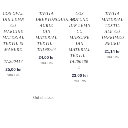
COS OVAL
TAVITA
COS
TAVITA
DIN LEMN
DREPTUNGHIULARA
ROTUND
MATERIAL
CU
AURIE
DIN LEMN
TEXTIL
MARGINE
DIN
CU
ALB CU
MATERIAL
MATERIAL
MARGINE
IMPRIMEU
TEXTIL SI
TEXTIL –
DIN
NEGRU
MANERE
TA190784
MATERIAL
21,14
lei
–
TEXTIL –
24,00
lei
fara TVA
TA200417
TA200480-
fara TVA
L
25,00
lei
fara TVA
23,00
lei
fara TVA
Out of stock