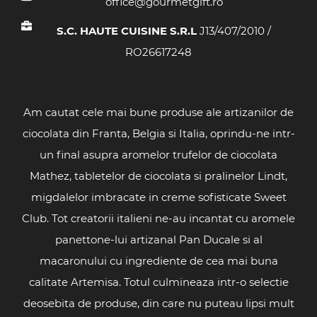
office@gourmetgift.ro
S.C. HAUTE CUISINE S.R.L
J13/407/2010 /
RO26617248
Am cautat cele mai bune produse ale artizanilor de
ciocolata din Franta, Belgia si Italia, oprindu-ne intr-
un final asupra aromelor trufelor de ciocolata
Mathez, tabletelor de ciocolata si pralinelor Lindt,
migdalelor imbracate in creme sofisticate Sweet
Club. Tot creatorii italieni ne-au incantat cu aromele
panettone-lui artizanal Pan Ducale si al
macaronului cu ingrediente de cea mai buna
calitate Artemisa. Totul culmineaza intr-o selectie
deosebita de produse, din care nu puteau lipsi mult