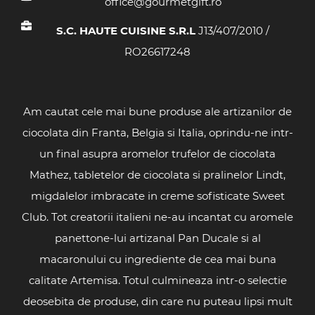
office@gourmetgift.ro
S.C. HAUTE CUISINE S.R.L
J13/407/2010 /
RO26617248
Am cautat cele mai bune produse ale artizanilor de
ciocolata din Franta, Belgia si Italia, oprindu-ne intr-
un final asupra aromelor trufelor de ciocolata
Mathez, tabletelor de ciocolata si pralinelor Lindt,
migdalelor imbracate in creme sofisticate Sweet
Club. Tot creatorii italieni ne-au incantat cu aromele
panettone-lui artizanal Pan Ducale si al
macaronului cu ingrediente de cea mai buna
calitate Artemisa. Totul culmineaza intr-o selectie
deosebita de produse, din care nu puteau lipsi mult