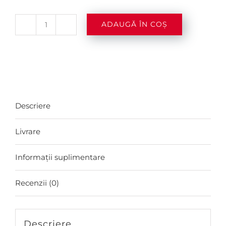
ADAUGĂ ÎN COȘ
Cantitate
Whiskey
Jack
Daniel’s
-
Descriere
1L
Livrare
Informații suplimentare
Recenzii (0)
Descriere