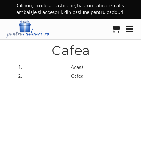
Skip
Dulciuri, produse pasticerie, bauturi rafinate, cafea,
ambalaje si accesorii, din pasiune pentru cadouri!
to
content
Cafea
Acasă
Cafea