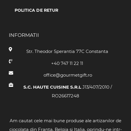
POLITICA DE RETUR
INFORMATII
Str. Theodor Sperantia 77C Constanta
+40 747 11 22 11
office@gourmetgift.ro
S.C. HAUTE CUISINE S.R.L
J13/407/2010 /
RO26617248
Am cautat cele mai bune produse ale artizanilor de
ciocolata din Franta, Belgia si Italia, oprindu-ne intr-