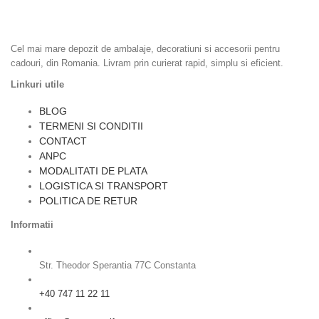
Ambalaje cadouri, Accesorii Cadouri, Ambalaje Flori, Dulciuri si
Epicerie, Home & Deco
Cel mai mare depozit de ambalaje, decoratiuni si accesorii pentru
cadouri, din Romania. Livram prin curierat rapid, simplu si eficient.
Linkuri utile
BLOG
TERMENI SI CONDITII
CONTACT
ANPC
MODALITATI DE PLATA
LOGISTICA SI TRANSPORT
POLITICA DE RETUR
Informatii
Str. Theodor Sperantia 77C Constanta
+40 747 11 22 11