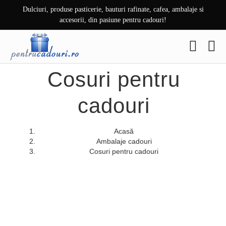
Skip
Dulciuri, produse pasticerie, bauturi rafinate, cafea, ambalaje si
to
accesorii, din pasiune pentru cadouri!
content
Cosuri pentru
cadouri
Acasă
Ambalaje cadouri
Cosuri pentru cadouri