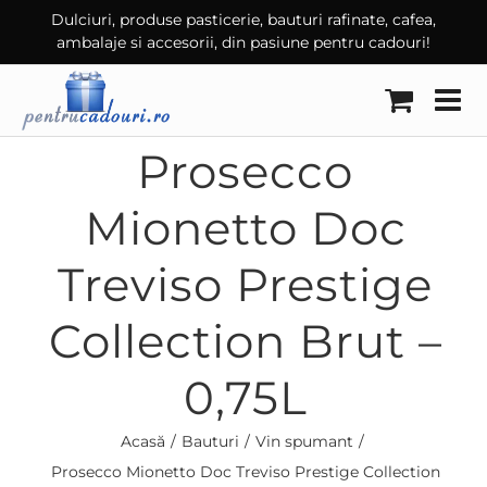
Skip
Dulciuri, produse pasticerie, bauturi rafinate, cafea,
ambalaje si accesorii, din pasiune pentru cadouri!
to
content
Prosecco
Mionetto Doc
Treviso Prestige
Collection Brut –
0,75L
Acasă
Bauturi
Vin spumant
Prosecco Mionetto Doc Treviso Prestige Collection