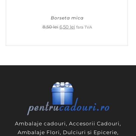
Borseta mica
Prețul
Prețul
8,50
lei
6,50
lei
fara TVA
inițial
curent
a
este:
fost:
6,50 lei.
8,50 lei.
Ambalaje cadouri, Accesorii Cadouri,
Ambalaje Flori, Dulciuri si Epicerie,