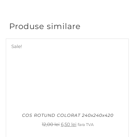
Produse similare
Sale!
COS ROTUND COLORAT 240x240x420
Prețul
Prețul
12,00
lei
6,50
lei
fara TVA
inițial
curent
a
este: