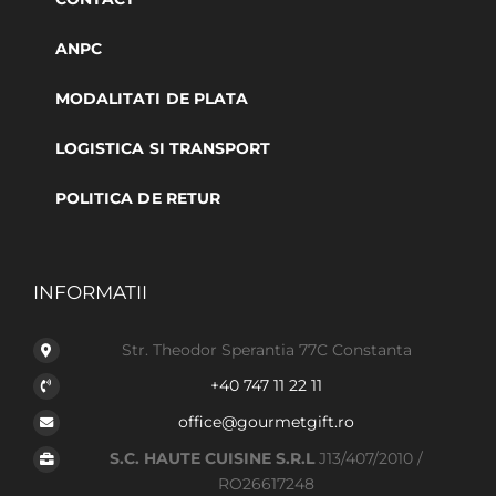
ANPC
MODALITATI DE PLATA
LOGISTICA SI TRANSPORT
POLITICA DE RETUR
INFORMATII
Str. Theodor Sperantia 77C Constanta
+40 747 11 22 11
office@gourmetgift.ro
S.C. HAUTE CUISINE S.R.L
J13/407/2010 /
RO26617248