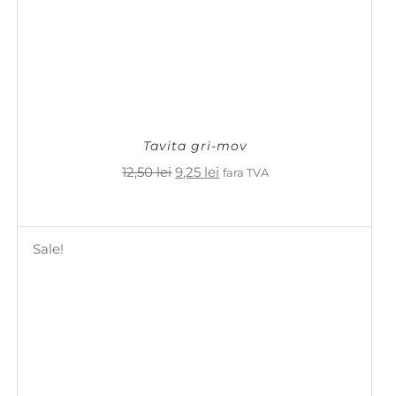
Tavita gri-mov
Prețul
Prețul
12,50
lei
9,25
lei
fara TVA
inițial
curent
a
este:
fost:
9,25 lei.
12,50 lei.
Sale!