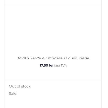
fost:
6,50 lei.
12,00 lei.
Tavita verde cu manere si husa verde
17,50
lei
fara TVA
Out of stock
Sale!