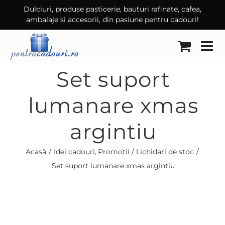
Skip
Dulciuri, produse pasticerie, bauturi rafinate, cafea,
ambalaje si accesorii, din pasiune pentru cadouri!
to
content
Set suport
lumanare xmas
argintiu
Acasă
Idei cadouri
Promotii / Lichidari de stoc
Set suport lumanare xmas argintiu