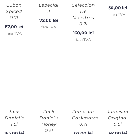
Cuban
Especial
Seleccion
50,00
lei
Spiced
1l
De
fara TVA
0.7l
Maestros
72,00
lei
0.7l
67,00
lei
fara TVA
160,00
lei
fara TVA
fara TVA
Jack
Jack
Jameson
Jameson
Daniel’s
Daniel’s
Caskmates
Original
1.5l
Honey
0.7l
0.5l
0.5l
165,00
lei
67,00
lei
47,00
lei