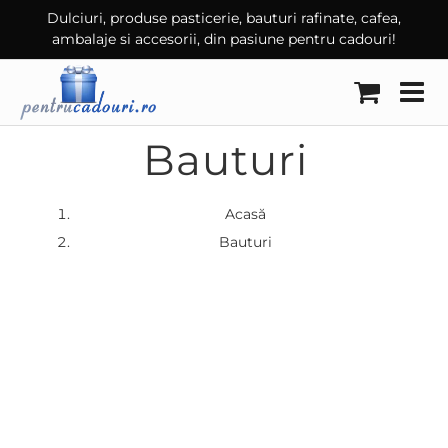
Skip
Dulciuri, produse pasticerie, bauturi rafinate, cafea,
ambalaje si accesorii, din pasiune pentru cadouri!
to
content
Bauturi
Acasă
Bauturi