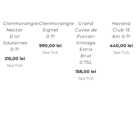
Glenmorangie
Glenmorangie
Grand
Havana
Nectar
Signet
Cuvee de
Club 15
D’or
0.7l
Purcari
Ani 0.7l
Sauternes
Vintage
990,00
lei
440,00
lei
0.7l
Extra
fara TVA
fara TVA
Brut
215,00
lei
0.75L
fara TVA
158,00
lei
fara TVA